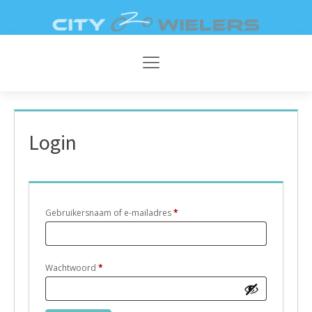
AFSPRAAK
DIRECT
MAKEN
CONTACT
V
Login
Vereist
Gebruikersnaam of e-mailadres
*
Vereist
Wachtwoord
*