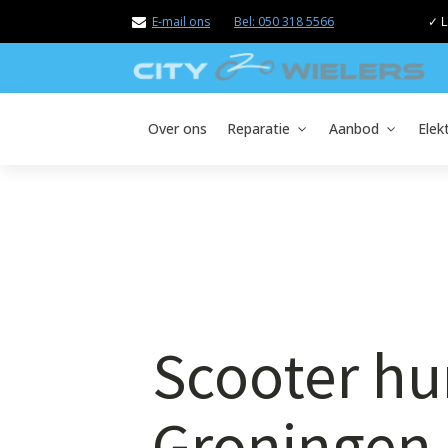
E-mail ons
Bel: 050 318 5566
✓ L
Over ons
Reparatie
Aanbod
Elek
Scooter hu
Groningen