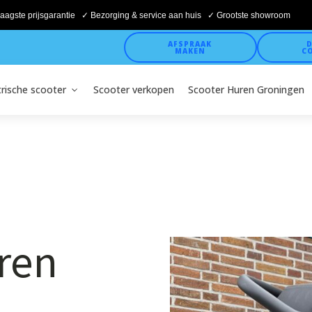
aagste prijsgarantie ✓ Bezorging & service aan huis ✓ Grootste showroom
AFSPRAAK
D
MAKEN
C
trische scooter
Scooter verkopen
Scooter Huren Groningen
ren