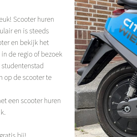
leuk! Scooter huren
lair en is steeds
ter en bekijk het
n de regio of bezoek
e studentenstad
m op de scooter te
et een scooter huren
ik.
ratis bij!