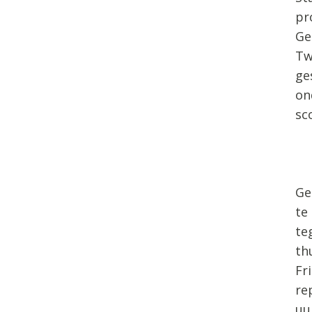
pr
Ge
Tw
ge
on
sc
Ge
te
te
th
Fr
re
uu