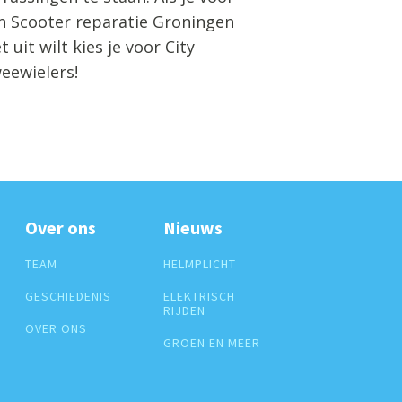
n Scooter reparatie Groningen
t uit wilt kies je voor City
eewielers!
Over ons
Nieuws
TEAM
HELMPLICHT
GESCHIEDENIS
ELEKTRISCH
RIJDEN
OVER ONS
GROEN EN MEER