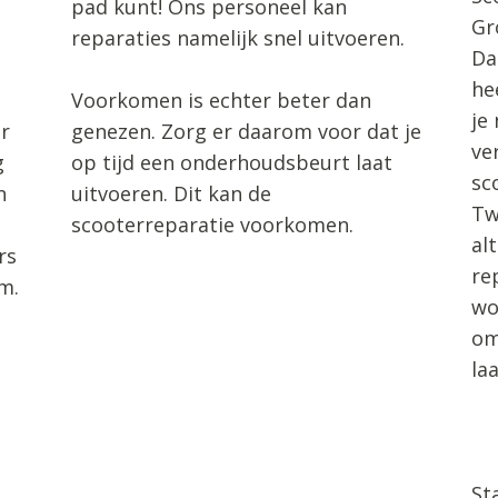
pad kunt! Ons personeel kan
Gr
reparaties namelijk snel uitvoeren.
Da
he
Voorkomen is echter beter dan
je
r
genezen. Zorg er daarom voor dat je
ve
g
op tijd een onderhoudsbeurt laat
sc
n
uitvoeren. Dit kan de
Tw
scooterreparatie voorkomen.
al
rs
re
m.
wo
om
la
St