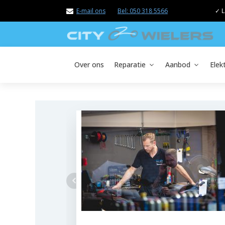
E-mail ons
Bel: 050 318 5566
✓ L
Over ons
Reparatie
Aanbod
Elek