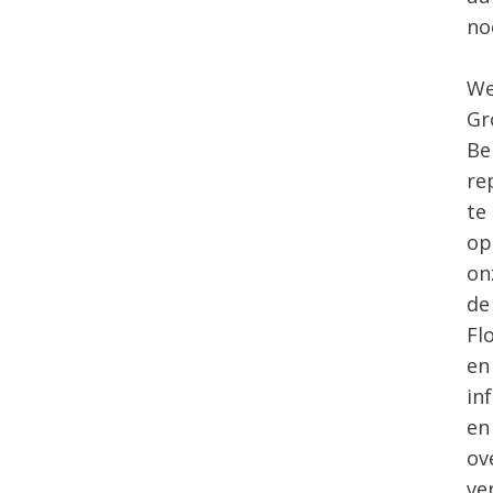
no
We
Gr
Be
re
te
op
on
de
Fl
en
in
en
ov
ve