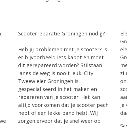
:
Scooterreparatie Groningen nodig?
El
Gr
Heb jij problemen met je scooter? Is
el
er bijvoorbeeld iets kapot en moet
Gr
dit gerepareerd worden? Stilstaan
me
langs de weg is nooit leuk! City
zi
Tweewieler Groningen is
on
gespecialiseerd in het maken en
sc
repareren van je scooter. Het kan
aa
altijd voorkomen dat je scooter pech
je
hebt of een lekke band hebt. Wij
da
 we
zorgen ervoor dat je snel weer op
Sc