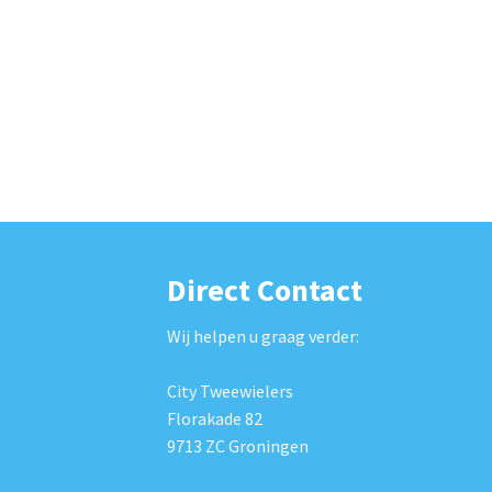
Direct Contact
Wij helpen u graag verder:
City Tweewielers
Florakade 82
9713 ZC Groningen