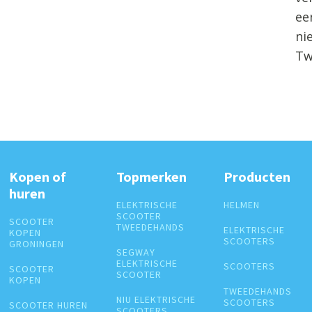
ee
nie
Tw
Kopen of
Topmerken
Producten
huren
ELEKTRISCHE
HELMEN
SCOOTER
SCOOTER
TWEEDEHANDS
ELEKTRISCHE
KOPEN
SCOOTERS
GRONINGEN
SEGWAY
ELEKTRISCHE
SCOOTERS
SCOOTER
SCOOTER
KOPEN
TWEEDEHANDS
NIU ELEKTRISCHE
SCOOTERS
SCOOTER HUREN
SCOOTERS