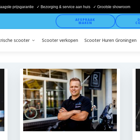
aagste prijsgarantie ✓ Bezorging & service aan huis ✓ Grootste showroom
AFSPRAAK
D
MAKEN
C
trische scooter
Scooter verkopen
Scooter Huren Groningen