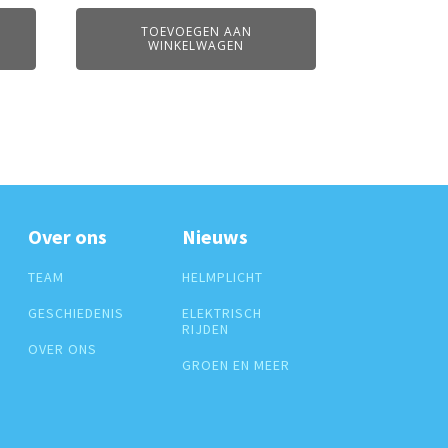
TOEVOEGEN AAN
WINKELWAGEN
Over ons
Nieuws
TEAM
HELMPLICHT
GESCHIEDENIS
ELEKTRISCH
RIJDEN
OVER ONS
GROEN EN MEER