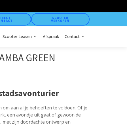
IRECT
SCOOTER
ONTACT
VERKOPEN
Scooter Leasen
Afspraak
Contact
MAMBA GREEN
 stadsavonturier
 om aan al je behoeften te voldoen. Of je
k, een avondje uit gaat,of gewoon de
rt, met zijn doordachte ontwerp en