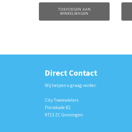
TOEVOEGEN AAN
WINKELWAGEN
Direct Contact
Wij helpen u graag verder:
City Tweewielers
Florakade 82
9713 ZC Groningen