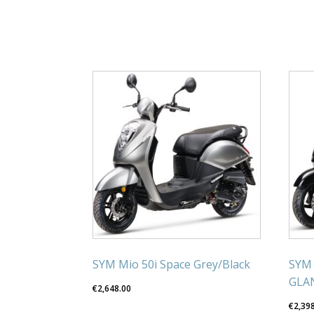
SYM Mio 50i Space Grey/Black
SYM 
GLA
€
2,648.00
€
2,39