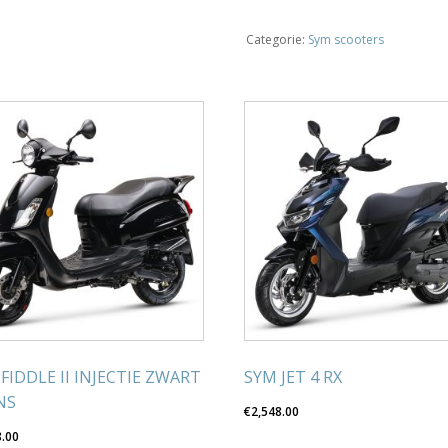
14
MAMBA
Categorie:
Sym scooters
GREEN
aantal
FIDDLE II INJECTIE ZWART
SYM JET 4 RX
NS
€
2,548.00
8.00