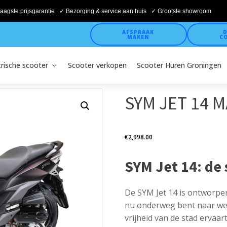
aagste prijsgarantie ✓ Bezorging & service aan huis ✓ Grootste showroom
AFSPRAAK
D
MAKEN
C
trische scooter
Scooter verkopen
Scooter Huren Groningen
SYM JET 14 
€
2,998.00
SYM Jet 14: de
De SYM Jet 14 is ontworpen
nu onderweg bent naar wer
vrijheid van de stad ervaa