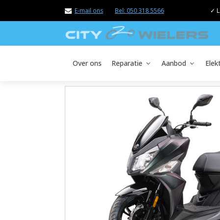
E-mail ons
Bel: 050 318 5566
✓ L
Over ons
Reparatie
Aanbod
Elek