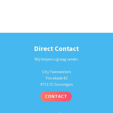
Direct Contact
Wij helpen u graag verder:
City Tweewielers
Florakade 82
9713 ZC Groningen
CONTACT