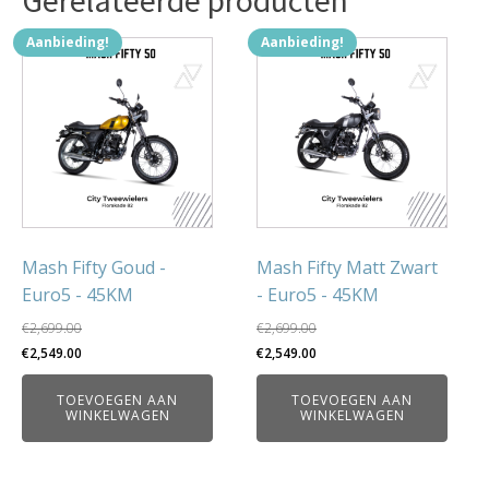
Aanbieding!
Aanbieding!
Mash Fifty Goud -
Mash Fifty Matt Zwart
Euro5 - 45KM
- Euro5 - 45KM
€
2,699.00
€
2,699.00
Oorspronkelijke
Huidige
Oorspronkelijke
Huidige
€
2,549.00
€
2,549.00
prijs
prijs
prijs
prijs
TOEVOEGEN AAN
TOEVOEGEN AAN
was:
is:
was:
is:
WINKELWAGEN
WINKELWAGEN
€2,699.00.
€2,549.00.
€2,699.00.
€2,549.00.