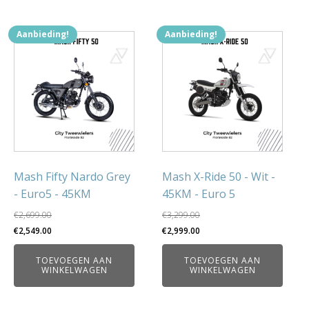
Aanbieding!
Aanbieding!
Mash Fifty Nardo Grey
Mash X-Ride 50 - Wit -
- Euro5 - 45KM
45KM - Euro 5
€
2,699.00
€
3,299.00
Oorspronkelijke
Huidige
Oorspronkelijke
Huidige
€
2,549.00
€
2,999.00
prijs
prijs
prijs
prijs
TOEVOEGEN AAN
TOEVOEGEN AAN
was:
is:
was:
is:
WINKELWAGEN
WINKELWAGEN
€2,699.00.
€2,549.00.
€3,299.00.
€2,999.00.