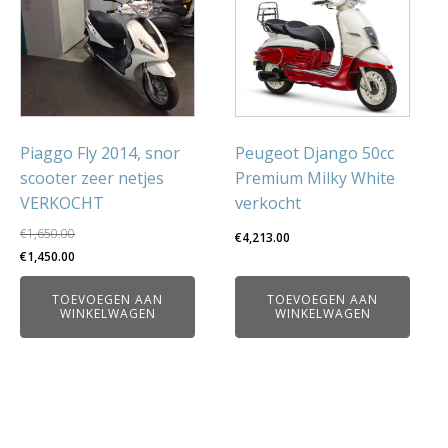
Piaggo Fly 2014, snor
Peugeot Django 50cc
scooter zeer netjes
Premium Milky White
VERKOCHT
verkocht
€
1,650.00
€
4,213.00
Oorspronkelijke
Huidige
€
1,450.00
prijs
prijs
TOEVOEGEN AAN
TOEVOEGEN AAN
was:
is:
WINKELWAGEN
WINKELWAGEN
€1,650.00.
€1,450.00.