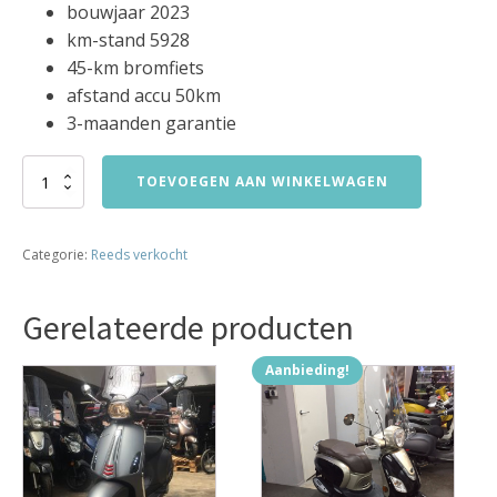
bouwjaar 2023
km-stand 5928
45-km bromfiets
afstand accu 50km
3-maanden garantie
segway
TOEVOEGEN AAN WINKELWAGEN
b110s
45km
bromfiets
Categorie:
Reeds verkocht
bj2023
5925km
VERKOCHT
Gerelateerde producten
aantal
Aanbieding!