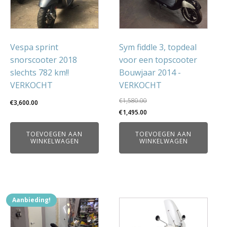
Vespa sprint
Sym fiddle 3, topdeal
snorscooter 2018
voor een topscooter
slechts 782 km!!
Bouwjaar 2014 -
VERKOCHT
VERKOCHT
€
1,580.00
€
3,600.00
Oorspronkelijke
Huidige
€
1,495.00
prijs
prijs
TOEVOEGEN AAN
TOEVOEGEN AAN
was:
is:
WINKELWAGEN
WINKELWAGEN
€1,580.00.
€1,495.00.
Aanbieding!