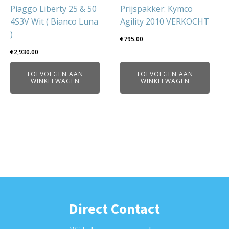
Piaggo Liberty 25 & 50
Prijspakker: Kymco
4S3V Wit ( Bianco Luna
Agility 2010 VERKOCHT
)
€
795.00
€
2,930.00
TOEVOEGEN AAN
TOEVOEGEN AAN
WINKELWAGEN
WINKELWAGEN
Direct Contact