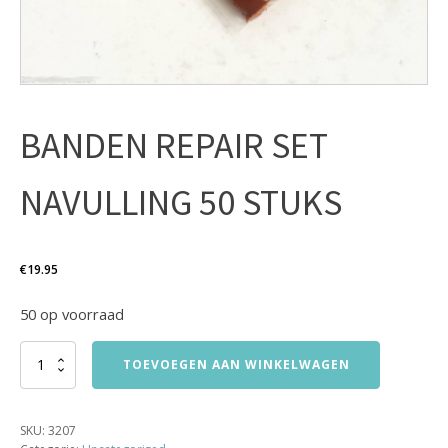
BANDEN REPAIR SET
NAVULLING 50 STUKS
€
19.95
50 op voorraad
BANDEN
TOEVOEGEN AAN WINKELWAGEN
REPAIR
SET
NAVULLING
SKU:
3207
50