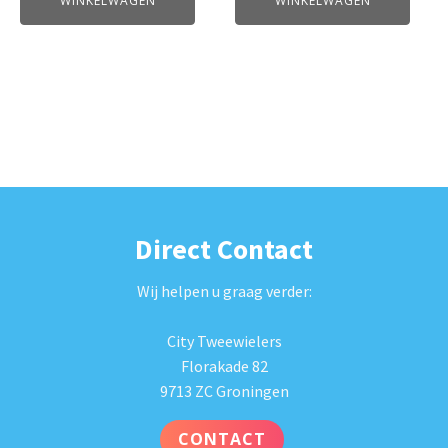
WINKELWAGEN
WINKELWAGEN
Direct Contact
Wij helpen u graag verder:
City Tweewielers
Florakade 82
9713 ZC Groningen
CONTACT