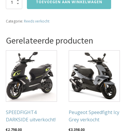
Gilera
TOEVOEGEN AAN WINKELWAGEN
runner
sp
50cc
Categorie:
Reeds verkocht
45km
bj1997
14209km
Gerelateerde producten
verkocht
aantal
SPEEDFIGHT4
Peugeot Speedfight Icy
DARKSIDE uitverkocht!
Grey verkocht
€
2,798.00
€
3,398.00