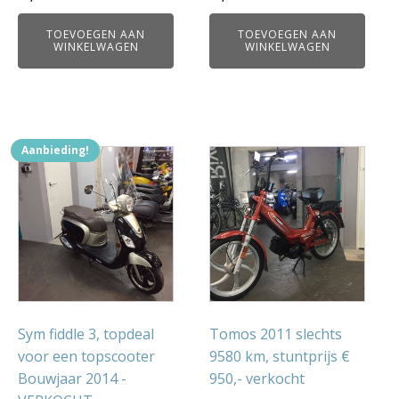
TOEVOEGEN AAN
TOEVOEGEN AAN
WINKELWAGEN
WINKELWAGEN
Aanbieding!
Sym fiddle 3, topdeal
Tomos 2011 slechts
voor een topscooter
9580 km, stuntprijs €
Bouwjaar 2014 -
950,- verkocht