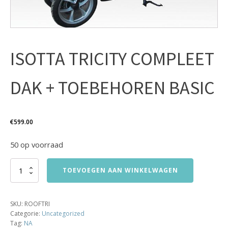
ISOTTA TRICITY COMPLEET
DAK + TOEBEHOREN BASIC
€
599.00
50 op voorraad
ISOTTA
TOEVOEGEN AAN WINKELWAGEN
TRICITY
COMPLEET
DAK
SKU:
ROOFTRI
+
Categorie:
Uncategorized
TOEBEHOREN
Tag:
NA
BASIC