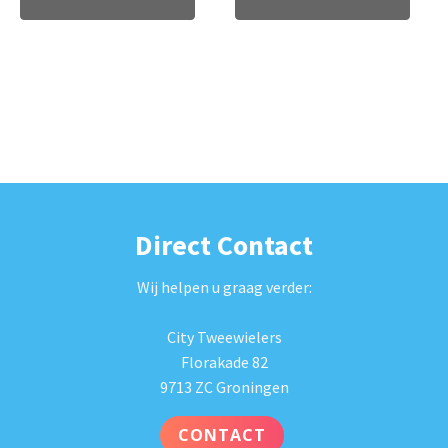
Direct Contact
Wij helpen u graag verder:
City Tweewielers
Florakade 82
9713 ZC Groningen
CONTACT