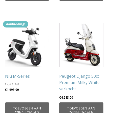
Aanbieding!
Niu M-Series
Peugeot Django 50cc
Premium Milky White
€
2,499.00
verkocht
Oorspronkelijke
Huidige
€
1,999.00
prijs
prijs
€
4,213.00
was:
is:
€2,499.00.
€1,999.00.
TOEVOEGEN AAN
TOEVOEGEN AAN
WINKELWAGEN
WINKELWAGEN