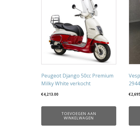
Peugeot Django 50cc Premium
Vesp
Milky White verkocht
294
€
4,213.00
€
2,69
TOEVOEGEN AAN
WINKELWAGEN