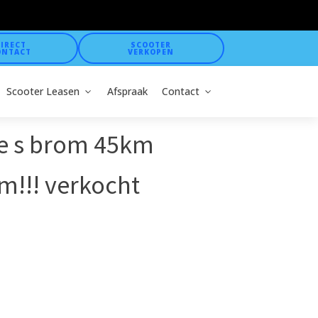
IRECT
SCOOTER
ONTACT
VERKOPEN
Scooter Leasen
Afspraak
Contact
e s brom 45km
m!!! verkocht