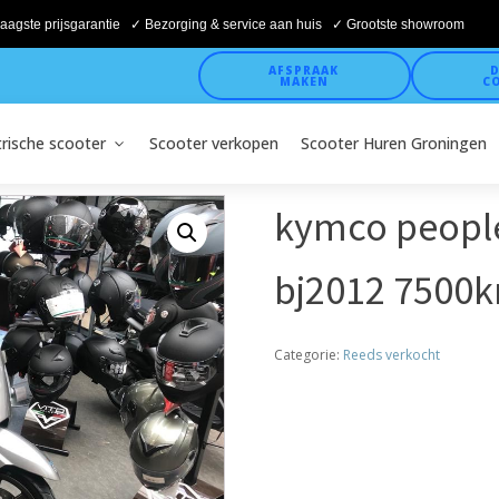
aagste prijsgarantie ✓ Bezorging & service aan huis ✓ Grootste showroom
AFSPRAAK
D
MAKEN
C
trische scooter
Scooter verkopen
Scooter Huren Groningen
kymco peopl
bj2012 7500k
Categorie:
Reeds verkocht