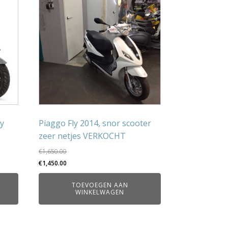
ey
Piaggo Fly 2014, snor scooter
zeer netjes VERKOCHT
€
1,650.00
Oorspronkelijke
Huidige
€
1,450.00
prijs
prijs
TOEVOEGEN AAN
was:
is:
WINKELWAGEN
€1,650.00.
€1,450.00.