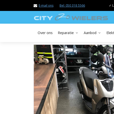
E-mail ons
Bel: 050 318 5566
✓ L
Over ons
Reparatie
Aanbod
Elek