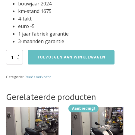
bouwjaar 2024
km-stand 1675
4-takt
euro -5
1 jaar fabriek garantie
3-maanden garantie
MASH
TOEVOEGEN AAN WINKELWAGEN
FIFTY
50
45KM
Categorie:
Reeds verkocht
BROMFIETS
BJ2024
1675KM!!!!
Gerelateerde producten
verkocht
aantal
Aanbieding!