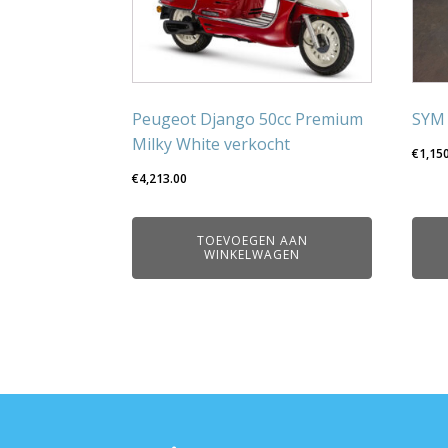
Peugeot Django 50cc Premium
SYM 
Milky White verkocht
€
1,15
€
4,213.00
TOEVOEGEN AAN
WINKELWAGEN