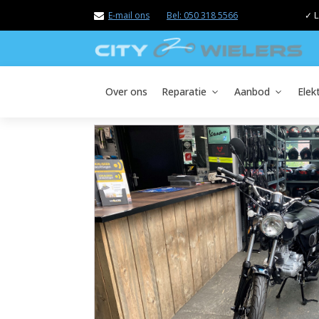
E-mail ons
Bel: 050 318 5566
✓ L
Over ons
Reparatie
Aanbod
Elek