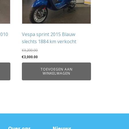
2010
Vespa sprint 2015 Blauw
slechts 1884 km verkocht
€
3,200.00
Oorspronkelijke
Huidige
€
3,000.00
prijs
prijs
TOEVOEGEN AAN
was:
is:
WINKELWAGEN
€3,200.00.
€3,000.00.
Over ons
Nieuws