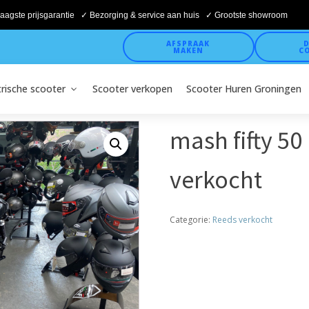
aagste prijsgarantie ✓ Bezorging & service aan huis ✓ Grootste showroom
AFSPRAAK
D
MAKEN
C
trische scooter
Scooter verkopen
Scooter Huren Groningen
mash fifty 50
verkocht
Categorie:
Reeds verkocht