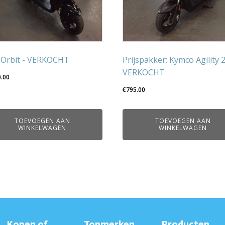
Orbit - VERKOCHT
Prijspakker: Kymco Agility 
VERKOCHT
0.00
€
795.00
TOEVOEGEN AAN
TOEVOEGEN AAN
WINKELWAGEN
WINKELWAGEN
Kopen of
Topmerken
Producten