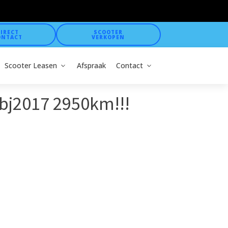
IRECT
SCOOTER
ONTACT
VERKOPEN
Scooter Leasen
Afspraak
Contact
 bj2017 2950km!!!