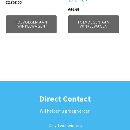
€
2,358.00
€
69.95
TOEVOEGEN AAN
TOEVOEGEN AAN
WINKELWAGEN
WINKELWAGEN
Direct Contact
Wij helpen u graag verder:
City Tweewielers