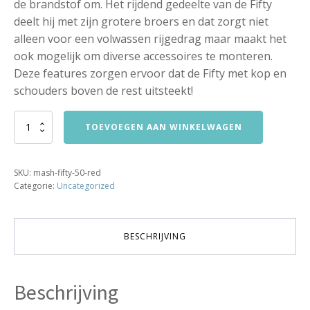
de brandstof om. Het rijdend gedeelte van de Fifty
deelt hij met zijn grotere broers en dat zorgt niet
alleen voor een volwassen rijgedrag maar maakt het
ook mogelijk om diverse accessoires te monteren.
Deze features zorgen ervoor dat de Fifty met kop en
schouders boven de rest uitsteekt!
Mash
TOEVOEGEN AAN WINKELWAGEN
FIFTY
50
Rood
SKU:
mash-fifty-50-red
aantal
Categorie:
Uncategorized
BESCHRIJVING
Beschrijving