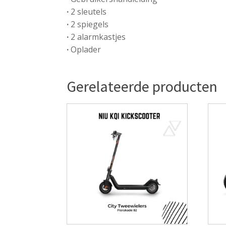
·
2 sleutels
·
2 spiegels
·
2 alarmkastjes
·
Oplader
Gerelateerde producten
Dit
prod
heef
meer
varia
Dez
opti
kan
gek
wor