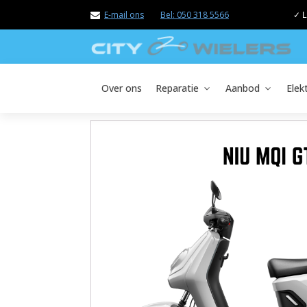
E-mail ons
Bel: 050 318 5566
✓ L
Over ons
Reparatie
Aanbod
Elek