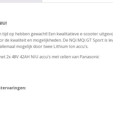
NIU!
 een tijd op hebben gewacht! Een kwalitatieve e-scooter uit
oor de kwaliteit en mogelijkheden. De NQi MQi GT Sport is l
llemaal mogelijk door twee Lithium Ion accu's.
met 2x 48V 42AH NIU accu's met cellen van Panasonic
ntervaringen: