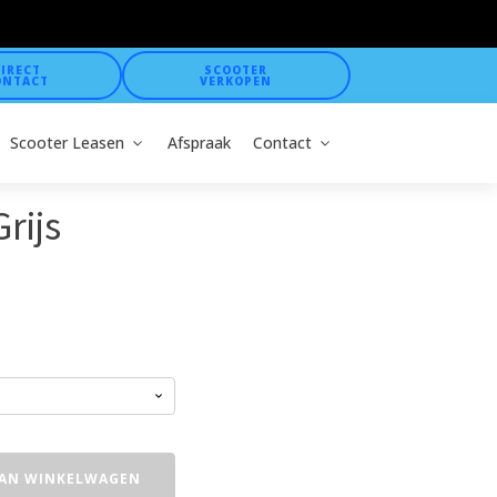
IRECT
SCOOTER
ONTACT
VERKOPEN
Scooter Leasen
Afspraak
Contact
rijs
sse:
00
00
AN WINKELWAGEN