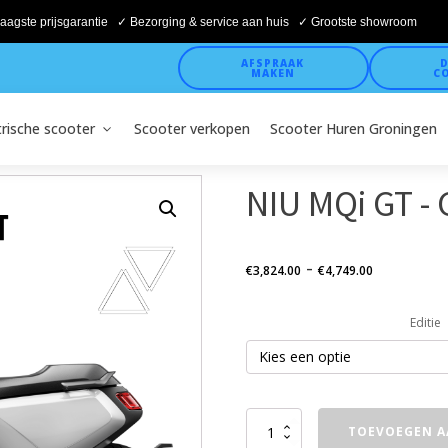
aagste prijsgarantie ✓ Bezorging & service aan huis ✓ Grootste showroom
AFSPRAAK
D
MAKEN
C
trische scooter
Scooter verkopen
Scooter Huren Groningen
NIU MQi GT - G
Prijskla
-
€
3,824.00
€
4,749.00
€3,824.
Editie
tot
€4,749.
NIU
TOEVOEGEN A
MQi