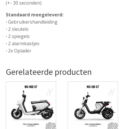
(+- 30 seconden)
Standaard meegeleverd:
·
Gebruikershandleiding
·
2 sleutels
·
2 spiegels
·
2 alarmkastjes
·
2x Oplader
Gerelateerde producten
Dit
product
heeft
meerdere
variaties.
Deze
optie