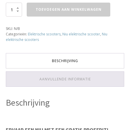
NIU
TOEVOEGEN AAN WINKELWAGEN
MQI+
-
Zwart
SKU:
N/B
aantal
Categorieën:
Elektrische scooters
,
Niu elektrische scooter
,
Niu
elektrische scooters
BESCHRIJVING
AANVULLENDE INFORMATIE
Beschrijving
ERVAAR EEN NIU MET EEN GRATIS PROEFRIT!