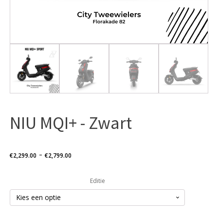
NIU MQI+ - Zwart
Prijsklasse:
-
€
2,299.00
€
2,799.00
€2,299.00
Editie
tot
€2,799.00