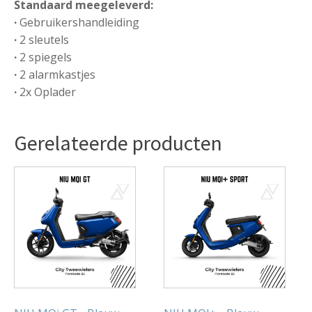
Standaard meegeleverd:
·
Gebruikershandleiding
·
2 sleutels
·
2 spiegels
·
2 alarmkastjes
·
2x Oplader
Gerelateerde producten
Dit
Dit
product
product
heeft
heeft
meerdere
meerdere
variaties.
variaties.
Deze
Deze
optie
optie
kan
kan