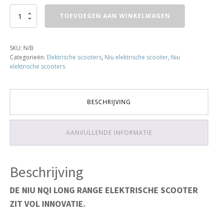
NIU
TOEVOEGEN AAN WINKELWAGEN
NQi
Sport
-
SKU:
N/B
Matt
Categorieën:
Elektrische scooters
,
Niu elektrische scooter
,
Niu
Zwart
elektrische scooters
aantal
BESCHRIJVING
AANVULLENDE INFORMATIE
Beschrijving
DE NIU NQI LONG RANGE ELEKTRISCHE SCOOTER
ZIT VOL INNOVATIE.