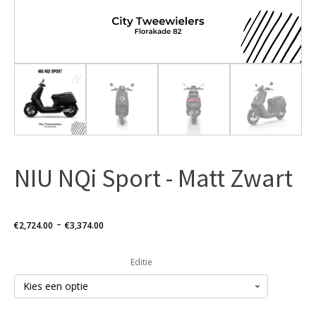
NIU NQi Sport - Matt Zwart
Prijsklasse:
-
€
2,724.00
€
3,374.00
€2,724.00
Editie
tot
€3,374.00