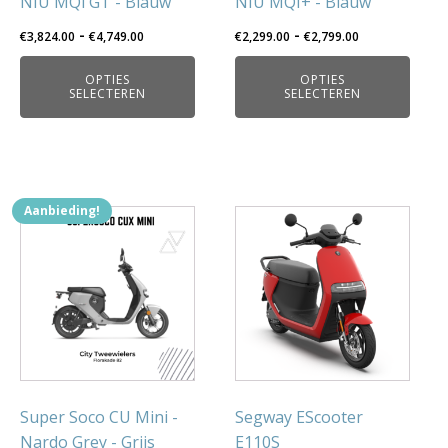
gekozen
gekozen
NIU MQi GT - Blauw
NIU MQI+ - Blauw
worden
worden
Prijsklasse:
Prijsklasse:
-
-
€
3,824.00
€
4,749.00
€
2,299.00
€
2,799.00
op
op
€3,824.00
€2,299.00
de
de
OPTIES
OPTIES
tot
tot
SELECTEREN
SELECTEREN
productpagina
productpagina
€4,749.00
€2,799.00
Aanbieding!
Super Soco CU Mini -
Segway EScooter
Nardo Grey - Grijs
E110S