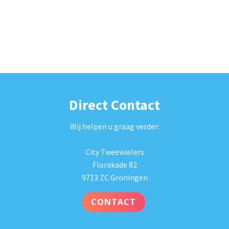
Direct Contact
Wij helpen u graag verder:
City Tweewielers
Florakade 82
9713 ZC Groningen
CONTACT