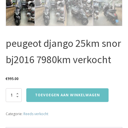
peugeot django 25km snor
bj2016 7980km verkocht
€
995.00
peugeot
TOEVOEGEN AAN WINKELWAGEN
django
25km
snor
Categorie:
Reeds verkocht
bj2016
7980km
verkocht