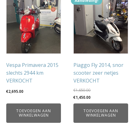
Aanbieding!
Vespa Primavera 2015
Piaggo Fly 2014, snor
slechts 2944 km
scooter zeer netjes
VERKOCHT
VERKOCHT
€
1,650.00
€
2,695.00
Oorspronkelijke
Huidige
€
1,450.00
prijs
prijs
TOEVOEGEN AAN
TOEVOEGEN AAN
was:
is:
WINKELWAGEN
WINKELWAGEN
€1,650.00.
€1,450.00.