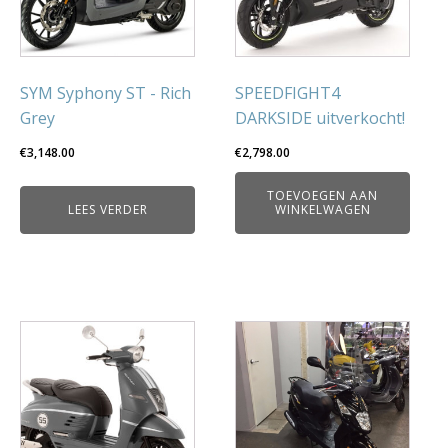
SYM Syphony ST - Rich
SPEEDFIGHT4
Grey
DARKSIDE uitverkocht!
€
3,148.00
€
2,798.00
TOEVOEGEN AAN
LEES VERDER
WINKELWAGEN