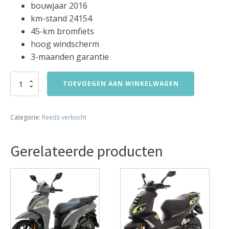
bouwjaar 2016
km-stand 24154
45-km bromfiets
hoog windscherm
3-maanden garantie
peugeot
TOEVOEGEN AAN WINKELWAGEN
django
45-
km
Categorie:
Reeds verkocht
bromfiets
bj2016
24154km
Gerelateerde producten
VERKOCHT
aantal