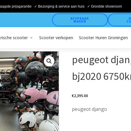
aagste prijsgarantie ✓ Bezorging & service aan huis ✓ Grootste showroom
AFSPRAAK
D
MAKEN
C
trische scooter
Scooter verkopen
Scooter Huren Groningen
peugeot djan
bj2020 6750k
€
2,395.00
peugeot django