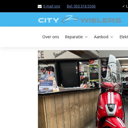
E-mail ons
Bel: 050 318 5566
✓ L
Over ons
Reparatie
Aanbod
Elek