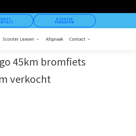
IRECT
SCOOTER
ONTACT
VERKOPEN
Scooter Leasen
Afspraak
Contact
go 45km bromfiets
m verkocht