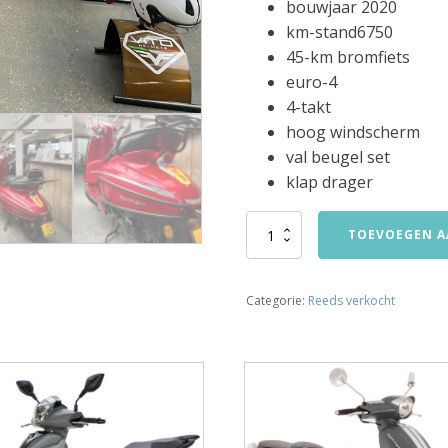
bouwjaar 2020
km-stand6750
45-km bromfiets
euro-4
4-takt
hoog windscherm
val beugel set
klap drager
peugeot
TOEVOEGEN A
django
45km
bromfiets
Categorie:
Reeds verkocht
bj2020
6750km
verkocht
aantal