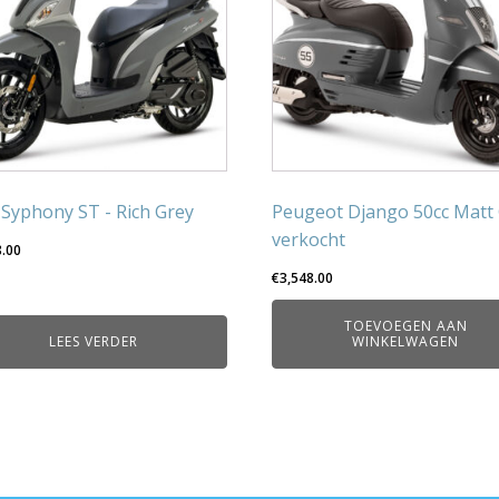
Syphony ST - Rich Grey
Peugeot Django 50cc Matt 
verkocht
8.00
€
3,548.00
TOEVOEGEN AAN
LEES VERDER
WINKELWAGEN