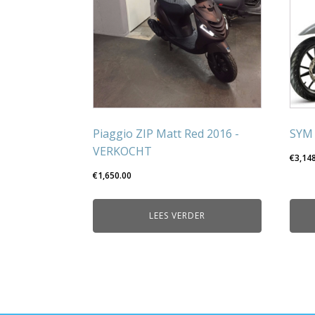
Piaggio ZIP Matt Red 2016 -
SYM 
VERKOCHT
€
3,14
€
1,650.00
LEES VERDER