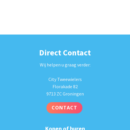
Direct Contact
Wij helpen u graag verder:
City Tweewielers
Florakade 82
9713 ZC Groningen
CONTACT
Kopen of huren