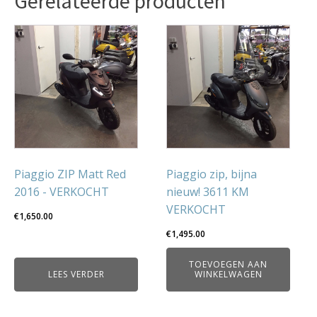
Gerelateerde producten
Piaggio ZIP Matt Red
Piaggio zip, bijna
2016 - VERKOCHT
nieuw! 3611 KM
VERKOCHT
€
1,650.00
€
1,495.00
TOEVOEGEN AAN
LEES VERDER
WINKELWAGEN