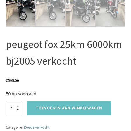
peugeot fox 25km 6000km
bj2005 verkocht
€
595.00
50 op voorraad
peugeot
TOEVOEGEN AAN WINKELWAGEN
fox
25km
6000km
Categorie:
Reeds verkocht
bj2005