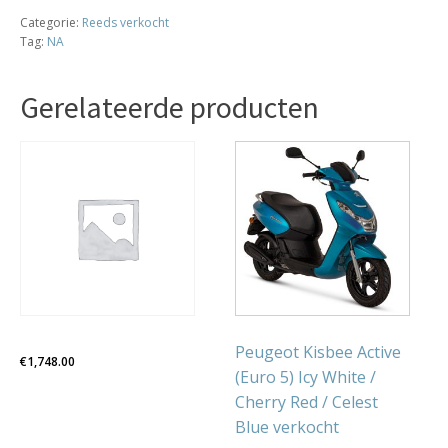
Zwart
Categorie:
Reeds verkocht
2017
Tag:
NA
-
1380
KM
Gerelateerde producten
VERKOCHT
aantal
Dit
product
heeft
meerdere
variaties.
Deze
optie
kan
gekozen
Peugeot Kisbee Active
€
1,748.00
worden
(Euro 5) Icy White /
op
Cherry Red / Celest
de
Blue verkocht