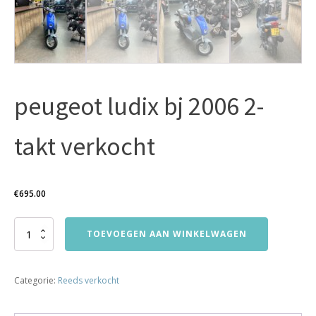
peugeot ludix bj 2006 2-
takt verkocht
€
695.00
peugeot
TOEVOEGEN AAN WINKELWAGEN
ludix
bj
2006
Categorie:
Reeds verkocht
2-
takt
verkocht