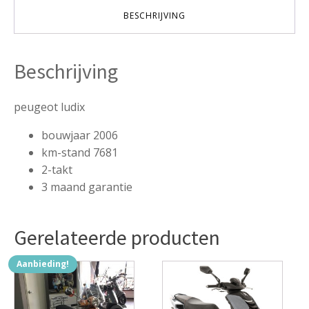
aantal
BESCHRIJVING
Beschrijving
peugeot ludix
bouwjaar 2006
km-stand 7681
2-takt
3 maand garantie
Gerelateerde producten
Aanbieding!