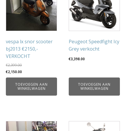
vespa lx snor scooter
Peugeot Speedfight Icy
bj2013 €2150,-
Grey verkocht
VERKOCHT
€
3,398.00
€
2,399.00
Oorspronkelijke
Huidige
€
2,150.00
prijs
prijs
TOEVOEGEN AAN
TOEVOEGEN AAN
was:
is:
WINKELWAGEN
WINKELWAGEN
€2,399.00.
€2,150.00.