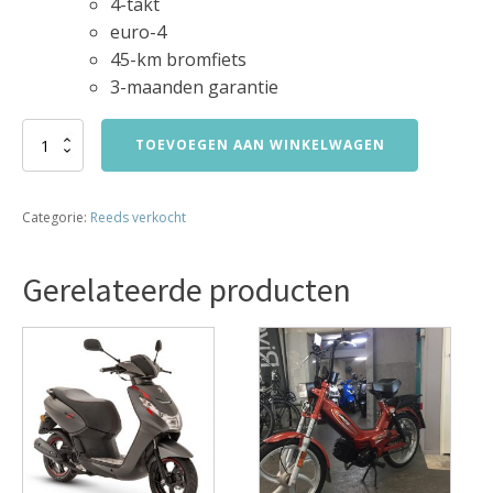
4-takt
euro-4
45-km bromfiets
3-maanden garantie
peugeot
TOEVOEGEN AAN WINKELWAGEN
speedfight
4
bj2020
Categorie:
Reeds verkocht
11897km
VERKOCHT
aantal
Gerelateerde producten