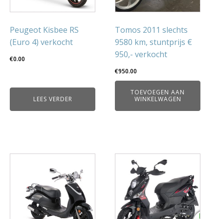
Peugeot Kisbee RS
Tomos 2011 slechts
(Euro 4) verkocht
9580 km, stuntprijs €
950,- verkocht
€
0.00
€
950.00
TOEVOEGEN AAN
LEES VERDER
WINKELWAGEN
Dit
product
heeft
meerdere
variaties.