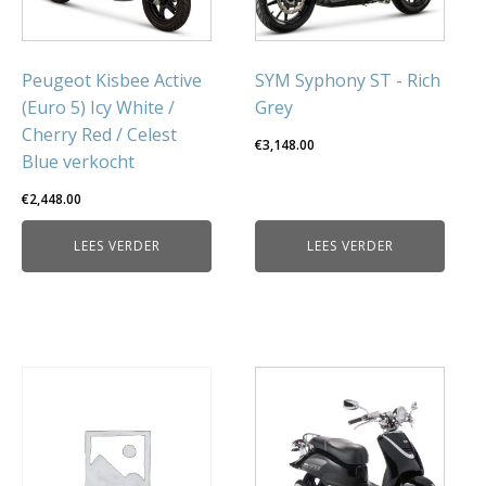
Peugeot Kisbee Active
SYM Syphony ST - Rich
(Euro 5) Icy White /
Grey
Cherry Red / Celest
€
3,148.00
Blue verkocht
€
2,448.00
LEES VERDER
LEES VERDER
Dit
product
heeft
meerdere