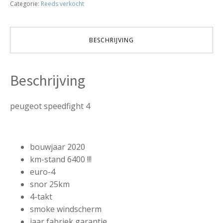
Categorie:
Reeds verkocht
25km
euro-
4
bj2020
BESCHRIJVING
6400km!!!
verkocht
aantal
Beschrijving
peugeot speedfight 4
bouwjaar 2020
km-stand 6400 !!!
euro-4
snor 25km
4-takt
smoke windscherm
jaar fabriek garantie