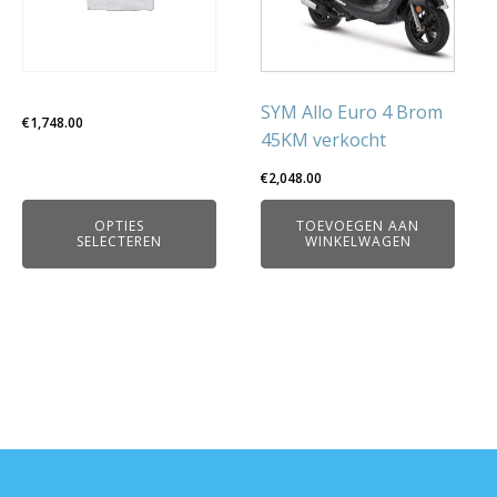
variaties.
Deze
optie
kan
gekozen
SYM Allo Euro 4 Brom
€
1,748.00
worden
45KM verkocht
op
€
2,048.00
de
productpagina
OPTIES
TOEVOEGEN AAN
SELECTEREN
WINKELWAGEN