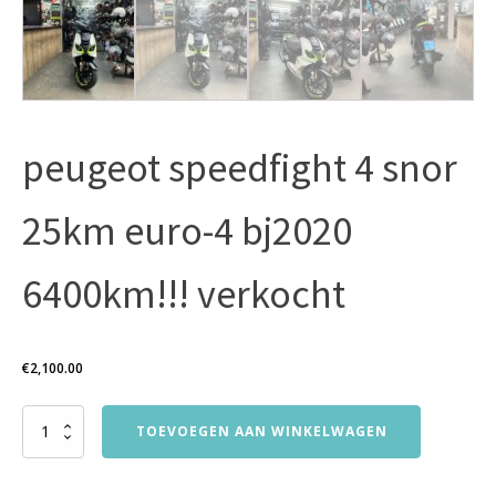
peugeot speedfight 4 snor
25km euro-4 bj2020
6400km!!! verkocht
€
2,100.00
peugeot
TOEVOEGEN AAN WINKELWAGEN
speedfight
4
snor