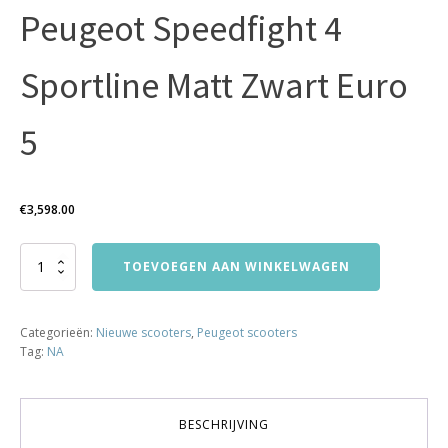
Peugeot Speedfight 4
Sportline Matt Zwart Euro
5
€
3,598.00
Peugeot
TOEVOEGEN AAN WINKELWAGEN
Speedfight
4
Sportline
Categorieën:
Nieuwe scooters
,
Peugeot scooters
Matt
Tag:
NA
Zwart
Euro
5
aantal
BESCHRIJVING