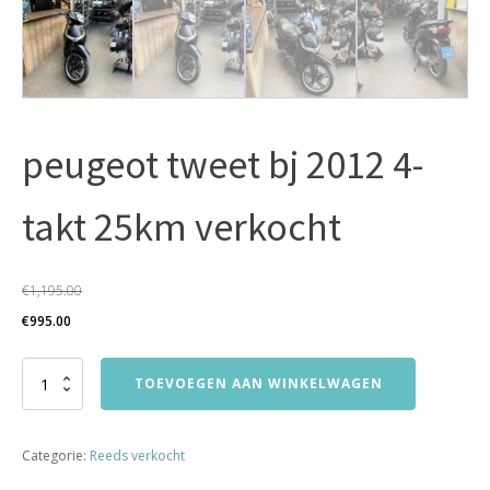
peugeot tweet bj 2012 4-
takt 25km verkocht
€
1,195.00
Oorspronkelijke
Huidige
€
995.00
prijs
prijs
peugeot
was:
is:
TOEVOEGEN AAN WINKELWAGEN
tweet
€1,195.00.
€995.00.
bj
2012
Categorie:
Reeds verkocht
4-
takt