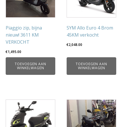
Piaggio zip, bijna
SYM Allo Euro 4 Brom
nieuw! 3611 KM
45KM verkocht
VERKOCHT
€
2,048.00
€
1,495.00
TOEVOEGEN AAN
TOEVOEGEN AAN
WINKELWAGEN
WINKELWAGEN