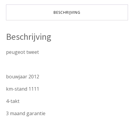
25km
verkocht
BESCHRIJVING
aantal
Beschrijving
peugeot tweet
bouwjaar 2012
km-stand 1111
4-takt
3 maand garantie