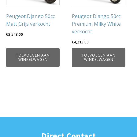
Peugeot Django 50cc
Peugeot Django 50cc
Matt Grijs verkocht
Premium Milky White
verkocht
€
3,548.00
€
4,213.00
TOEVOEGEN AAN
TOEVOEGEN AAN
WINKELWAGEN
WINKELWAGEN
Direct Contact