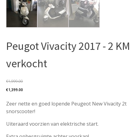
Peugot Vivacity 2017 - 2 KM
verkocht
€
1,999.00
Oorspronkelijke
Huidige
€
1,399.00
prijs
prijs
Zeer nette en goed lopende Peugeot New Vivacity 2t
was:
is:
snorscooter!
€1,999.00.
€1,399.00.
Uiteraard voorzien van elektrische start.
Extra opbergruimte achter voorkap!