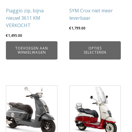
kan
gekozen
Piaggio zip, bijna
SYM Crox niet meer
worden
nieuw! 3611 KM
leverbaar
op
VERKOCHT
€
1,799.00
de
€
1,495.00
productpagina
TOEVOEGEN AAN
OPTIES
WINKELWAGEN
SELECTEREN