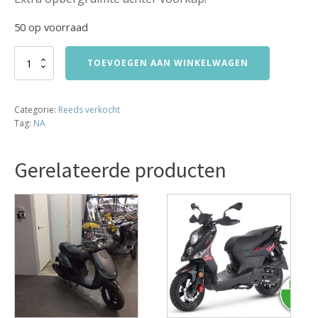
50 op voorraad
Peugot
TOEVOEGEN AAN WINKELWAGEN
Vivacity
2017
-
Categorie:
Reeds verkocht
2
Tag:
NA
KM
verkocht
aantal
Gerelateerde producten
Dit
product
heeft
meerdere
variaties.
Deze
optie