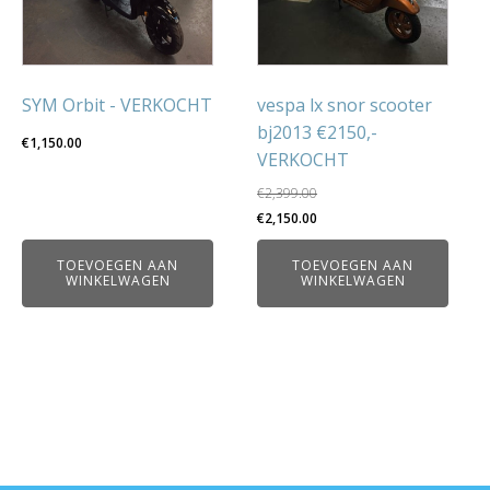
SYM Orbit - VERKOCHT
vespa lx snor scooter
bj2013 €2150,-
€
1,150.00
VERKOCHT
€
2,399.00
Oorspronkelijke
Huidige
€
2,150.00
prijs
prijs
TOEVOEGEN AAN
TOEVOEGEN AAN
was:
is:
WINKELWAGEN
WINKELWAGEN
€2,399.00.
€2,150.00.