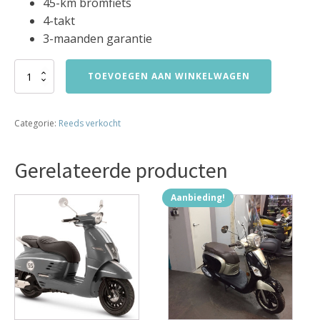
45-km bromfiets
4-takt
3-maanden garantie
piaggio
TOEVOEGEN AAN WINKELWAGEN
fly
45km
bj2014
Categorie:
Reeds verkocht
5000km!!!
verkocht
aantal
Gerelateerde producten
Aanbieding!