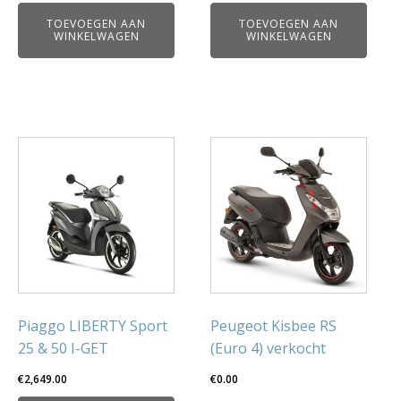
prijs
prijs
TOEVOEGEN AAN
TOEVOEGEN AAN
was:
is:
WINKELWAGEN
WINKELWAGEN
€1,650.00.
€1,450.00.
Dit
product
heeft
meerdere
variaties.
Deze
optie
kan
gekozen
Piaggo LIBERTY Sport
Peugeot Kisbee RS
worden
25 & 50 I-GET
(Euro 4) verkocht
op
€
2,649.00
€
0.00
de