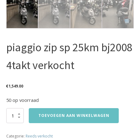
piaggio zip sp 25km bj2008
4takt verkocht
€
1,549.00
50 op voorraad
piaggio
TOEVOEGEN AAN WINKELWAGEN
zip
sp
25km
Categorie:
Reeds verkocht
bj2008