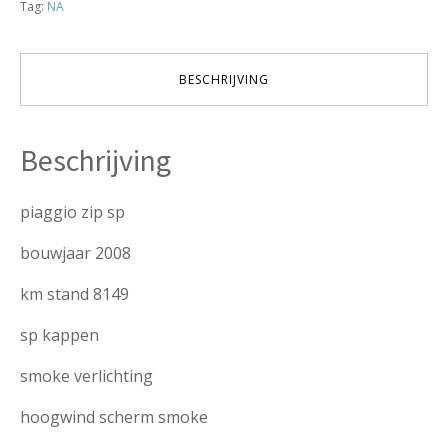
Tag:
NA
4takt
verkocht
aantal
BESCHRIJVING
Beschrijving
piaggio zip sp
bouwjaar 2008
km stand 8149
sp kappen
smoke verlichting
hoogwind scherm smoke