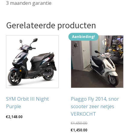
3 maanden garantie
Gerelateerde producten
Aanbieding!
SYM Orbit III Night
Piaggo Fly 2014, snor
Purple
scooter zeer netjes
VERKOCHT
€
2,148.00
€
1,650.00
Oorspronkelijke
Huidige
€
1,450.00