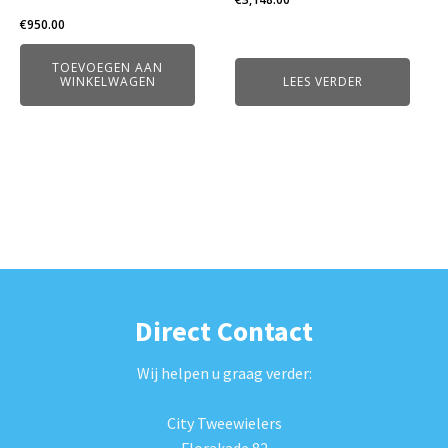
€
950.00
TOEVOEGEN AAN
WINKELWAGEN
LEES VERDER
Direct Contact
Wij helpen u graag verder:
City Tweewielers