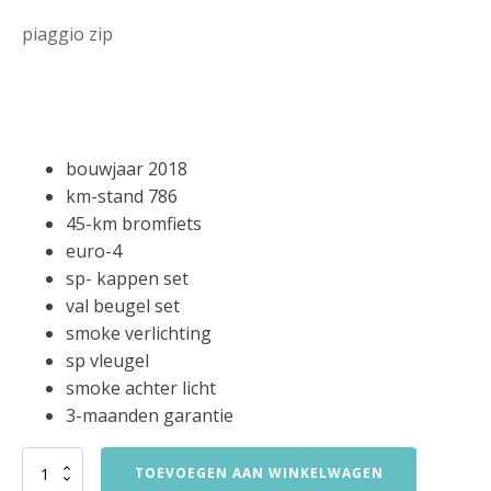
piaggio zip
bouwjaar 2018
km-stand 786
45-km bromfiets
euro-4
sp- kappen set
val beugel set
smoke verlichting
sp vleugel
smoke achter licht
3-maanden garantie
piaggio
TOEVOEGEN AAN WINKELWAGEN
zip