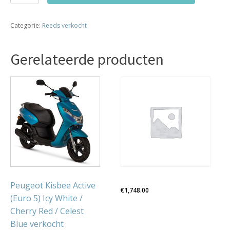
sp
bj2018
Categorie:
Reeds verkocht
45-
km
bromfiets
Gerelateerde producten
786km!!!!
als
nieuw
Dit
verkocht
product
aantal
heeft
meerdere
variaties.
Deze
optie
kan
gekozen
Peugeot Kisbee Active
€
1,748.00
worden
(Euro 5) Icy White /
op
Cherry Red / Celest
de
Blue verkocht