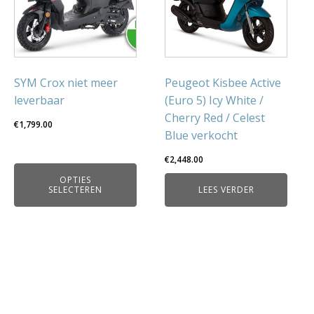
variaties.
Deze
optie
kan
gekozen
SYM Crox niet meer
Peugeot Kisbee Active
worden
leverbaar
(Euro 5) Icy White /
op
Cherry Red / Celest
€
1,799.00
de
Blue verkocht
productpagina
€
2,448.00
OPTIES
SELECTEREN
LEES VERDER