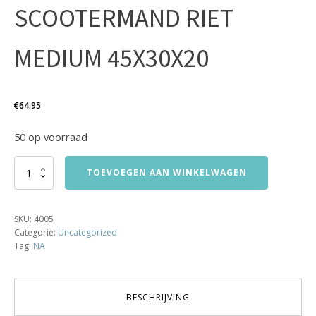
SCOOTERMAND RIET
MEDIUM 45X30X20
€
64.95
50 op voorraad
SCOOTERMAND
TOEVOEGEN AAN WINKELWAGEN
RIET
MEDIUM
45X30X20
SKU:
4005
aantal
Categorie:
Uncategorized
Tag:
NA
BESCHRIJVING