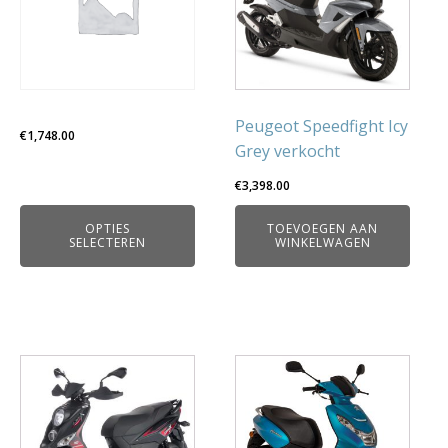
meerdere
variaties.
Deze
optie
kan
gekozen
Peugeot Speedfight Icy
€
1,748.00
worden
Grey verkocht
op
€
3,398.00
de
productpagina
OPTIES
TOEVOEGEN AAN
SELECTEREN
WINKELWAGEN
Dit
product
heeft
meerdere