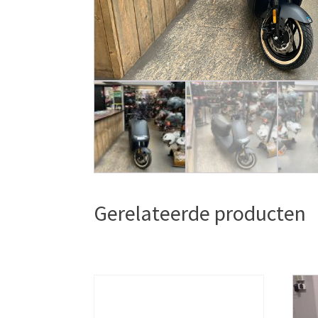
Gerelateerde producten
Dit
product