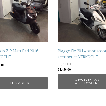
gio ZIP Matt Red 2016 -
Piaggo Fly 2014, snor scoo
KOCHT
zeer netjes VERKOCHT
€
1,650.00
0.00
Oorspronkelijke
Huidige
€
1,450.00
prijs
prijs
TOEVOEGEN AAN
was:
is:
LEES VERDER
WINKELWAGEN
€1,650.00.
€1,450.00.