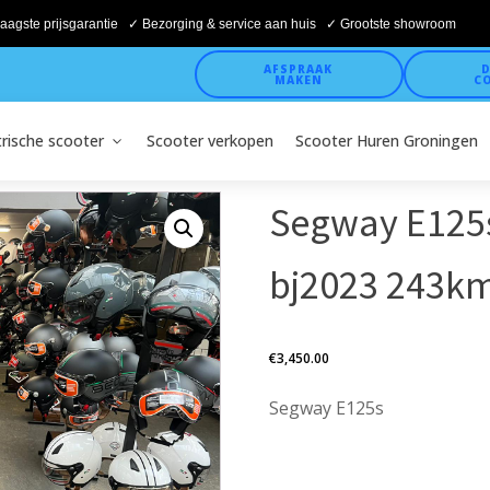
aagste prijsgarantie ✓ Bezorging & service aan huis ✓ Grootste showroom
AFSPRAAK
D
MAKEN
C
trische scooter
Scooter verkopen
Scooter Huren Groningen
Segway E125s
bj2023 243km
€
3,450.00
Segway E125s