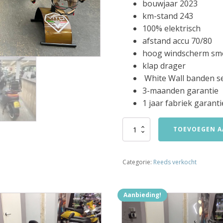
bouwjaar 2023
km-stand 243
100% elektrisch
afstand accu 70/80
hoog windscherm sm
klap drager
White Wall banden s
3-maanden garantie
1 jaar fabriek garanti
Segway
TOEVOEGEN A
E125s
100%
elektrisch
Categorie:
Reeds verkocht
bj2023
243km!!!!
verkocht
aantal
Aanbieding!