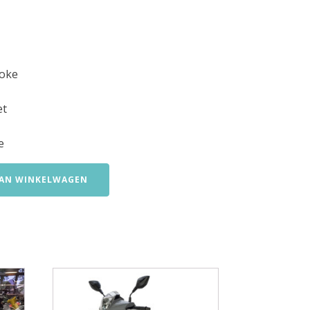
oke
et
e
AN WINKELWAGEN