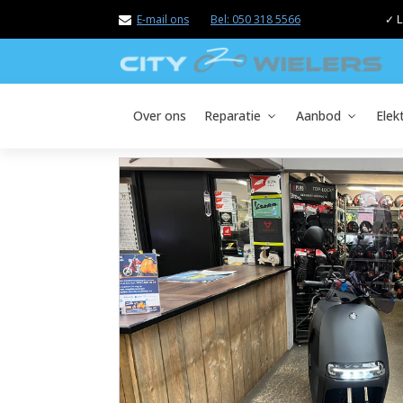
E-mail ons
Bel: 050 318 5566
✓ L
Over ons
Reparatie
Aanbod
Elek