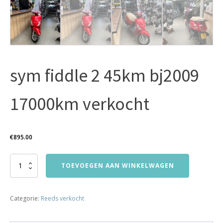
sym fiddle 2 45km bj2009
17000km verkocht
€
895.00
sym
TOEVOEGEN AAN WINKELWAGEN
fiddle
2
45km
Categorie:
Reeds verkocht
bj2009
17000km
verkocht