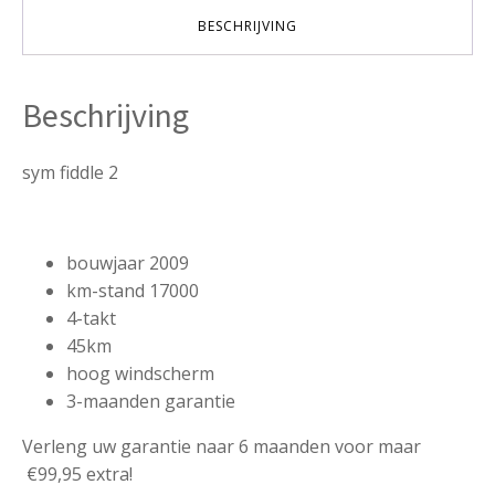
aantal
BESCHRIJVING
Beschrijving
sym fiddle 2
bouwjaar 2009
km-stand 17000
4-takt
45km
hoog windscherm
3-maanden garantie
Verleng uw garantie naar 6 maanden voor maar
€99,95 extra!