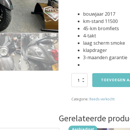
bouwjaar 2017
km-stand 11500
45-km bromfiets
4-takt
laag scherm smoke
klapdrager
3-maanden garantie
sym
TOEVOEGEN A
fiddle
2
45km
Categorie:
Reeds verkocht
bromfiets
bj2017
11500km
Gerelateerde produ
verkocht
aantal
Aanbieding!