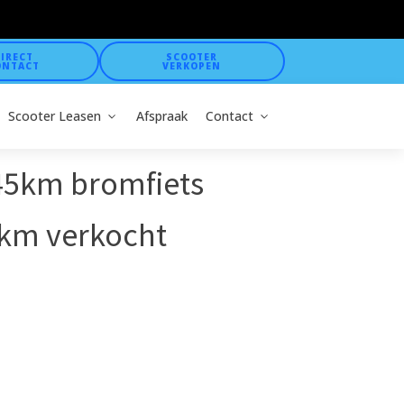
IRECT
SCOOTER
ONTACT
VERKOPEN
Scooter Leasen
Afspraak
Contact
 45km bromfiets
km verkocht