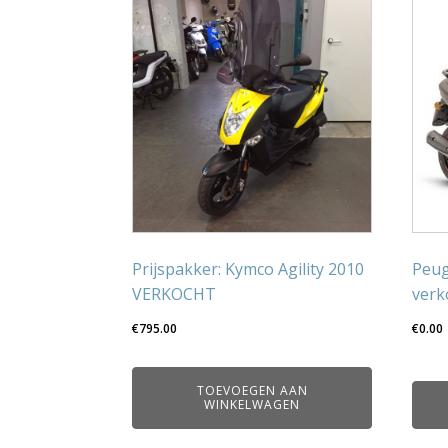
Prijspakker: Kymco Agility 2010
Peug
VERKOCHT
verk
€
795.00
€
0.00
TOEVOEGEN AAN
WINKELWAGEN