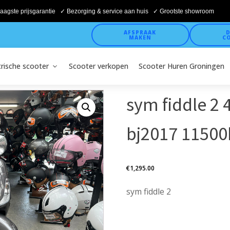
aagste prijsgarantie ✓ Bezorging & service aan huis ✓ Grootste showroom
AFSPRAAK
D
MAKEN
C
trische scooter
Scooter verkopen
Scooter Huren Groningen
sym fiddle 2
bj2017 11500
€
1,295.00
sym fiddle 2