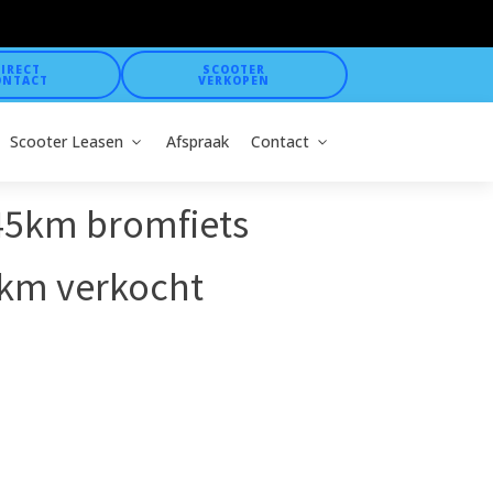
IRECT
SCOOTER
ONTACT
VERKOPEN
Scooter Leasen
Afspraak
Contact
 45km bromfiets
km verkocht