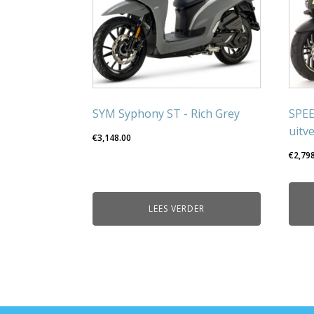
SYM Syphony ST - Rich Grey
SPE
uitv
€
3,148.00
€
2,79
LEES VERDER