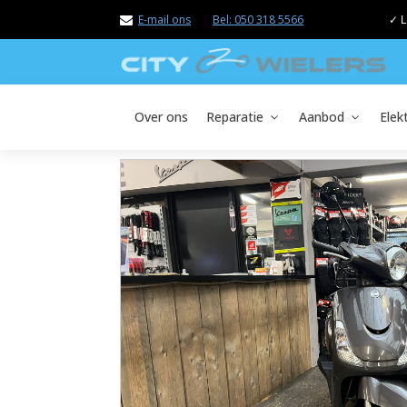
E-mail ons
Bel: 050 318 5566
✓ L
Over ons
Reparatie
Aanbod
Elek