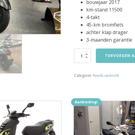
bouwjaar 2017
km-stand 11500
4-takt
45-km bromfiets
achter klap drager
3-maanden garantie
sym
TOEVOEGEN A
fiddle
2
45km
Categorie:
Reeds verkocht
bromfiets
bj2017
11500km
verkocht
aantal
Aanbieding!