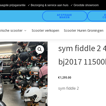
aagste prijsgarantie ✓ Bezorging & service aan huis ✓ Grootste showroom
AFSPRAAK
D
MAKEN
C
trische scooter
Scooter verkopen
Scooter Huren Groningen
sym fiddle 2
bj2017 11500
€
1,295.00
sym fiddle 2