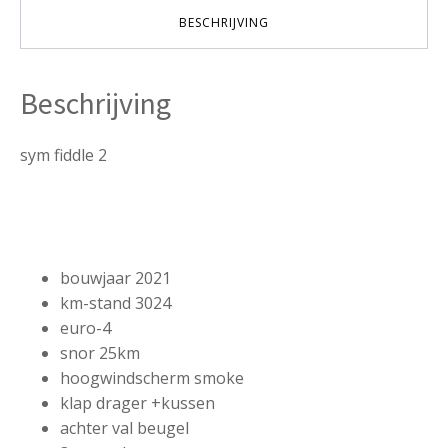
aantal
BESCHRIJVING
Beschrijving
sym fiddle 2
bouwjaar 2021
km-stand 3024
euro-4
snor 25km
hoogwindscherm smoke
klap drager +kussen
achter val beugel