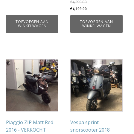
€
4,399.00
Oorspronkelijke
Huidige
€
4,199.00
prijs
prijs
TOEVOEGEN AAN
TOEVOEGEN AAN
was:
is:
WINKELWAGEN
WINKELWAGEN
€4,399.00.
€4,199.00.
Piaggio ZIP Matt Red
Vespa sprint
2016 - VERKOCHT
snorscooter 2018