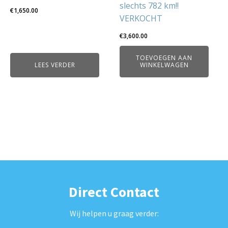
slechts 782 km!!
€
1,650.00
VERKOCHT
€
3,600.00
TOEVOEGEN AAN
LEES VERDER
WINKELWAGEN
Direct Contact
Wij helpen u graag verder: