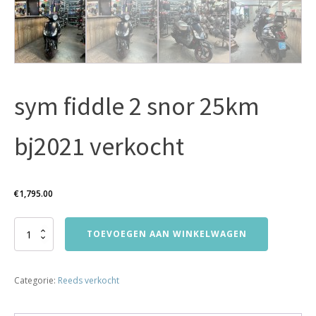
sym fiddle 2 snor 25km
bj2021 verkocht
€
1,795.00
sym
TOEVOEGEN AAN WINKELWAGEN
fiddle
2
snor
Categorie:
Reeds verkocht
25km
bj2021
verkocht