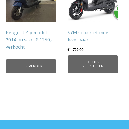
variaties.
Deze
optie
kan
gekozen
Peugeot Zip model
SYM Crox niet meer
worden
2014 nu voor € 1250,-
leverbaar
op
verkocht
€
1,799.00
de
productpagina
OPTIES
LEES VERDER
SELECTEREN