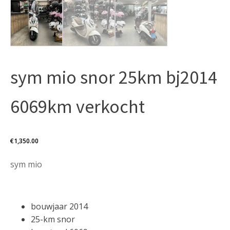
sym mio snor 25km bj2014
6069km verkocht
€
1,350.00
sym mio
bouwjaar 2014
25-km snor