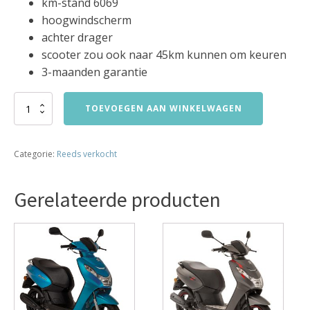
km-stand 6069
hoogwindscherm
achter drager
scooter zou ook naar 45km kunnen om keuren
3-maanden garantie
sym
TOEVOEGEN AAN WINKELWAGEN
mio
snor
25km
Categorie:
Reeds verkocht
bj2014
6069km
verkocht
Gerelateerde producten
aantal