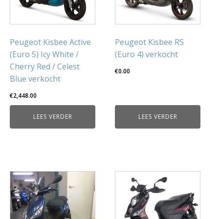
Peugeot Kisbee Active
Peugeot Kisbee RS
(Euro 5) Icy White /
(Euro 4) verkocht
Cherry Red / Celest
€
0.00
Blue verkocht
€
2,448.00
LEES VERDER
LEES VERDER
Dit
product
heeft
meerdere