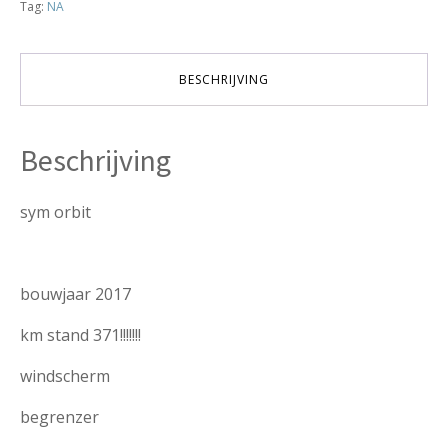
Tag:
NA
!!!!!!
als
nieuw
VERKOCHT
BESCHRIJVING
aantal
Beschrijving
sym orbit
bouwjaar 2017
km stand 371!!!!!!!
windscherm
begrenzer