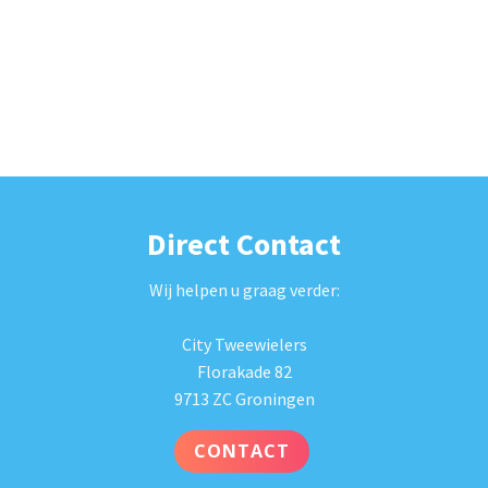
Direct Contact
Wij helpen u graag verder:
City Tweewielers
Florakade 82
9713 ZC Groningen
CONTACT