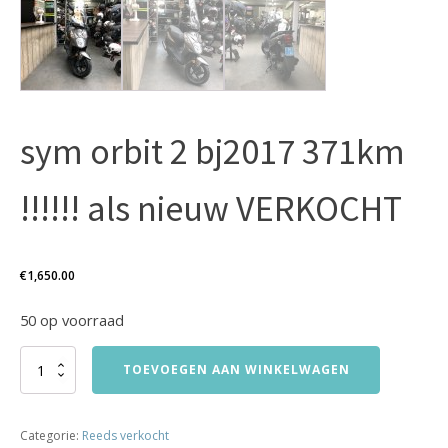
sym orbit 2 bj2017 371km
!!!!!! als nieuw VERKOCHT
€
1,650.00
50 op voorraad
sym
TOEVOEGEN AAN WINKELWAGEN
orbit
2
bj2017
Categorie:
Reeds verkocht
371km