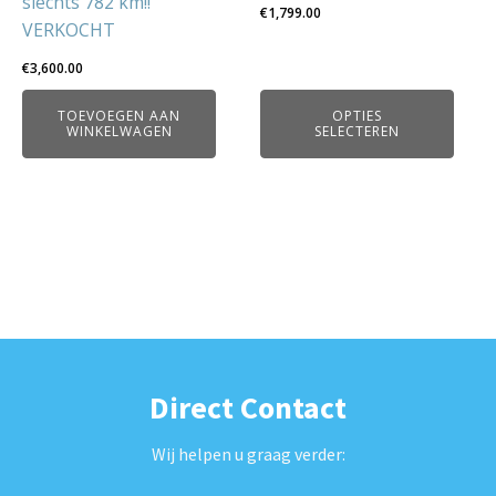
op
slechts 782 km!!
€
1,799.00
de
VERKOCHT
productpagina
€
3,600.00
TOEVOEGEN AAN
OPTIES
WINKELWAGEN
SELECTEREN
Direct Contact
Wij helpen u graag verder: