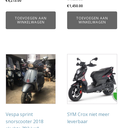
€
4,213.00
Oorspronkelijke
Huidige
€
1,450.00
prijs
prijs
TOEVOEGEN AAN
TOEVOEGEN AAN
was:
is:
WINKELWAGEN
WINKELWAGEN
€1,650.00.
€1,450.00.
Dit
product
heeft
meerdere
variaties.
Deze
optie
kan
gekozen
Vespa sprint
SYM Crox niet meer
worden
snorscooter 2018
leverbaar