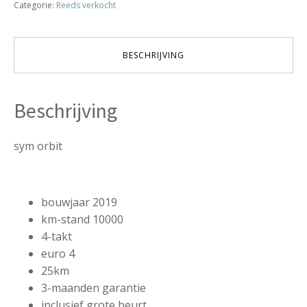
Categorie:
Reeds verkocht
2019
10000KM
euro4
-
BESCHRIJVING
VERKOCHT
aantal
Beschrijving
sym orbit
bouwjaar 2019
km-stand 10000
4-takt
euro 4
25km
3-maanden garantie
inclusief grote beurt