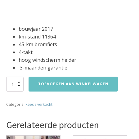
bouwjaar 2017
km-stand 11364
45-km bromfiets
4-takt
hoog windscherm helder
3-maanden garantie
Sym
TOEVOEGEN AAN WINKELWAGEN
Symphony
SR
45km
Categorie:
Reeds verkocht
bromfiets
bj2017
11364km
Gerelateerde producten
verkocht
aantal
Dit