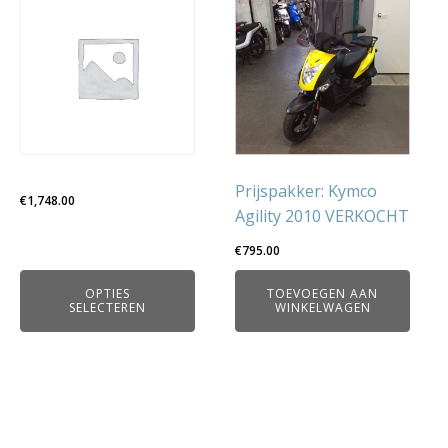
product
heeft
meerdere
variaties.
Deze
optie
kan
gekozen
Prijspakker: Kymco
€
1,748.00
worden
Agility 2010 VERKOCHT
op
€
795.00
de
productpagina
OPTIES
TOEVOEGEN AAN
SELECTEREN
WINKELWAGEN