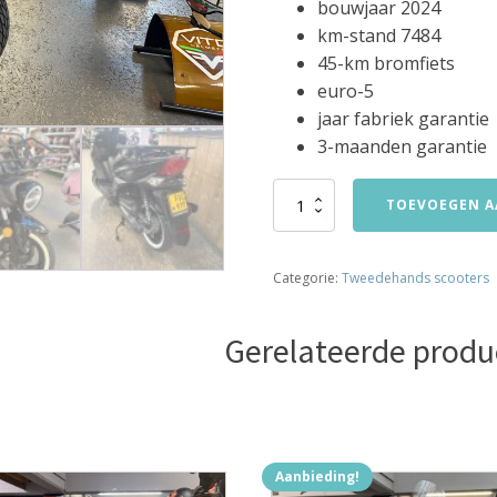
bouwjaar 2024
km-stand 7484
45-km bromfiets
euro-5
jaar fabriek garantie
3-maanden garantie
Sym
TOEVOEGEN A
X-
pro
45-
Categorie:
Tweedehands scooters
km
bromfiets
bezorg
Gerelateerde produ
scooter
bj2024
7484km
aantal
Aanbieding!