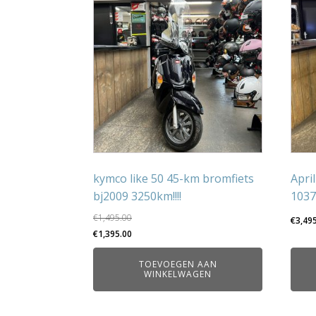
kymco like 50 45-km bromfiets
Apri
bj2009 3250km!!!!
103
€
1,495.00
€
3,49
Oorspronkelijke
Huidige
€
1,395.00
prijs
prijs
TOEVOEGEN AAN
was:
is:
WINKELWAGEN
€1,495.00.
€1,395.00.