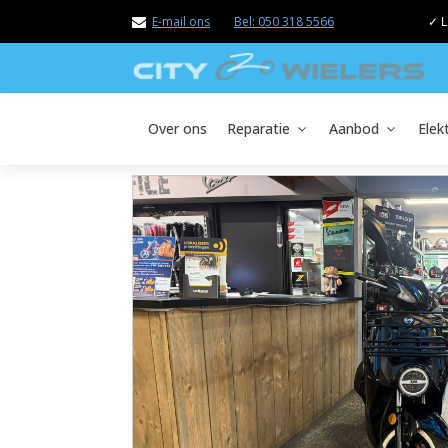
E-mail ons
Bel: 050 318 5566
✓ L
Over ons
Reparatie
Aanbod
Elek