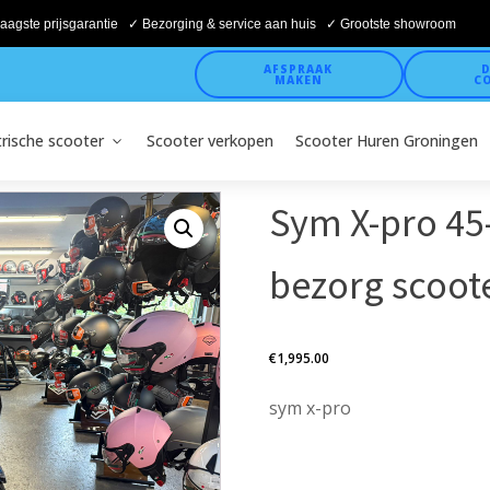
aagste prijsgarantie ✓ Bezorging & service aan huis ✓ Grootste showroom
AFSPRAAK
D
MAKEN
C
trische scooter
Scooter verkopen
Scooter Huren Groningen
Sym X-pro 45
bezorg scoot
€
1,995.00
sym x-pro