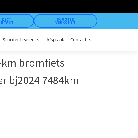
IRECT
SCOOTER
ONTACT
VERKOPEN
Scooter Leasen
Afspraak
Contact
-km bromfiets
er bj2024 7484km