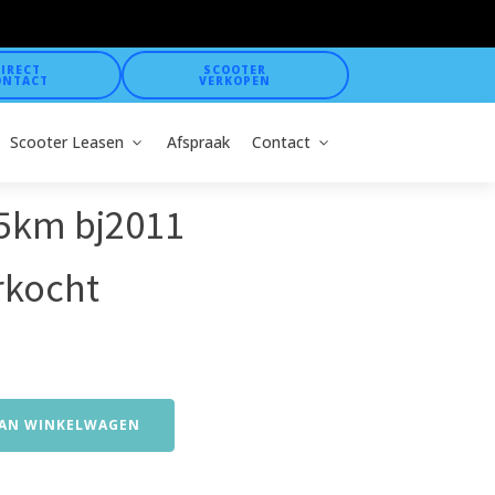
IRECT
SCOOTER
ONTACT
VERKOPEN
Scooter Leasen
Afspraak
Contact
45km bj2011
rkocht
AN WINKELWAGEN