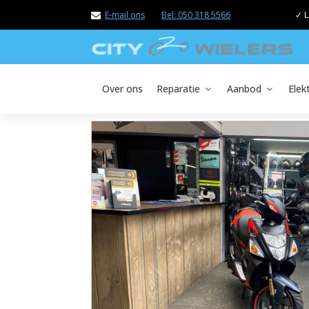
E-mail ons
Bel: 050 318 5566
✓ L
Over ons
Reparatie
Aanbod
Elek