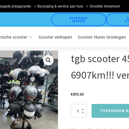
aagste prijsgarantie ✓ Bezorging & service aan huis ✓ Grootste showroom
AFSPRAAK
D
MAKEN
C
trische scooter
Scooter verkopen
Scooter Huren Groningen
tgb scooter 
6907km!!! ve
€
895.00
tgb
TOEVOEGEN A
scooter
45km
bj2011