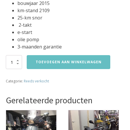
bouwjaar 2015
km-stand 2109
25-km snor
2-takt
e-start
olie pomp
3-maanden garantie
tomos
TOEVOEGEN AAN WINKELWAGEN
quadro
a35
25km
Categorie:
Reeds verkocht
snor
brommer
bj2015
Gerelateerde producten
2109km!!!
verkocht
aantal