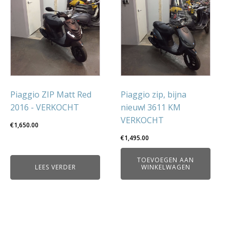
Piaggio ZIP Matt Red
Piaggio zip, bijna
2016 - VERKOCHT
nieuw! 3611 KM
VERKOCHT
€
1,650.00
€
1,495.00
TOEVOEGEN AAN
LEES VERDER
WINKELWAGEN