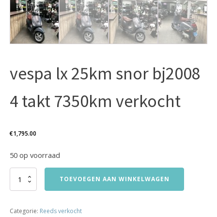
vespa lx 25km snor bj2008
4 takt 7350km verkocht
€
1,795.00
50 op voorraad
vespa
TOEVOEGEN AAN WINKELWAGEN
lx
25km
snor
Categorie:
Reeds verkocht
bj2008