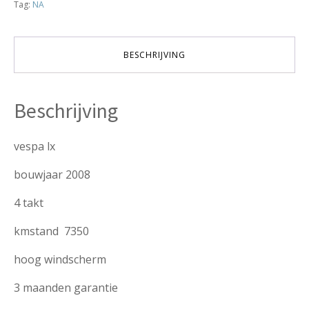
Tag:
NA
4
takt
7350km
verkocht
BESCHRIJVING
aantal
Beschrijving
vespa lx
bouwjaar 2008
4 takt
kmstand 7350
hoog windscherm
3 maanden garantie