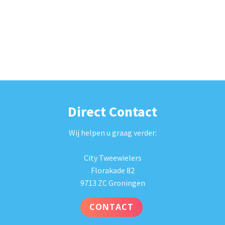
Direct Contact
Wij helpen u graag verder:
City Tweewielers
Florakade 82
9713 ZC Groningen
CONTACT