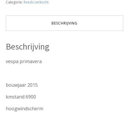
Categorie:
Reeds verkocht
6900km!!!!
VERKOCHT
aantal
BESCHRIJVING
Beschrijving
vespa primavera
bouwjaar 2015
kmstand 6900
hoogwindscherm