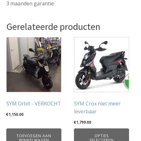
3 maanden garantie
Gerelateerde producten
Dit
product
heeft
meerdere
variaties.
Deze
optie
kan
gekozen
SYM Orbit - VERKOCHT
SYM Crox niet meer
worden
leverbaar
€
1,150.00
op
€
1,799.00
de
productpagina
TOEVOEGEN AAN
OPTIES
WINKELWAGEN
SELECTEREN