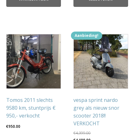
Aanbieding!
Tomos 2011 slechts
vespa sprint nardo
9580 km, stuntprijs €
grey als nieuw snor
950,- verkocht
scooter 2018!!
VERKOCHT
€
950.00
€
4,399.00
Oorspronkelijke
Huidige