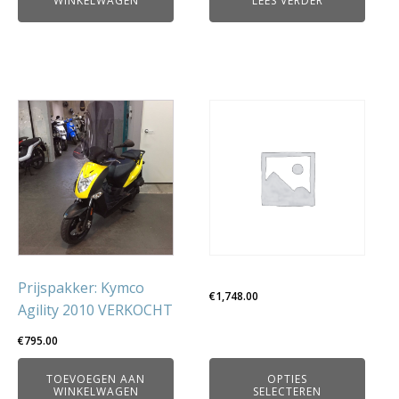
WINKELWAGEN
LEES VERDER
Dit
product
heeft
meerdere
variaties.
Deze
optie
kan
gekozen
Prijspakker: Kymco
€
1,748.00
worden
Agility 2010 VERKOCHT
op
€
795.00
de
productpagina
TOEVOEGEN AAN
OPTIES
WINKELWAGEN
SELECTEREN