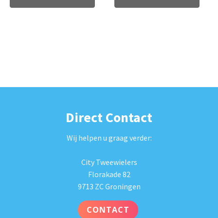
Direct Contact
Wij helpen u graag verder:
City Tweewielers
Florakade 82
9713 ZC Groningen
CONTACT