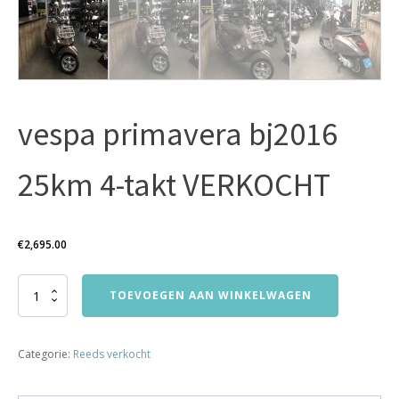
vespa primavera bj2016
25km 4-takt VERKOCHT
€
2,695.00
vespa
TOEVOEGEN AAN WINKELWAGEN
primavera
bj2016
25km
Categorie:
Reeds verkocht
4-
takt
VERKOCHT