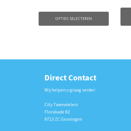
prijs
was:
€3,2
OPTIES SELECTEREN
Direct Contact
Wij helpen u graag verder:
City Tweewielers
Florakade 82
9713 ZC Groningen