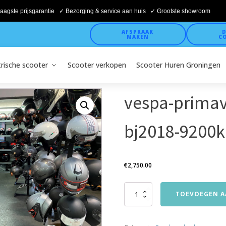
aagste prijsgarantie ✓ Bezorging & service aan huis ✓ Grootste showroom
AFSPRAAK
D
MAKEN
C
trische scooter
Scooter verkopen
Scooter Huren Groningen
vespa-primav
bj2018-9200k
€
2,750.00
vespa-
TOEVOEGEN A
primavera-
snor-
25km-