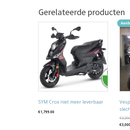
Gerelateerde producten
Aanb
Dit
product
heeft
meerdere
variaties.
Deze
optie
kan
gekozen
worden
op
SYM Crox niet meer leverbaar
Vesp
de
slec
productpagina
€
1,799.00
€
3,20
Oors
€
3,00