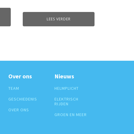
LEES VERDER
Over ons
Nieuws
TEAM
HELMPLICHT
GESCHIEDENIS
ELEKTRISCH
RIJDEN
OVER ONS
GROEN EN MEER