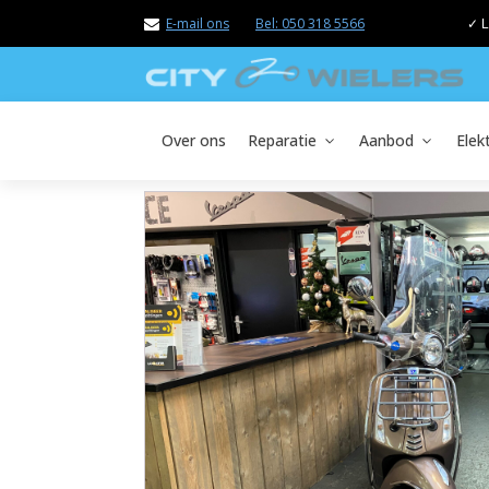
E-mail ons
Bel: 050 318 5566
✓ L
Over ons
Reparatie
Aanbod
Elek