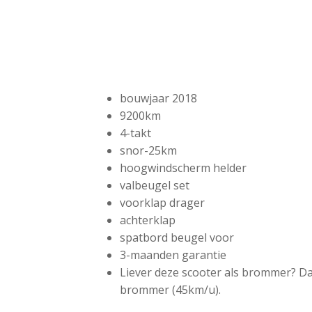
bouwjaar 2018
9200km
4-takt
snor-25km
hoogwindscherm helder
valbeugel set
voorklap drager
achterklap
spatbord beugel voor
3-maanden garantie
Liever deze scooter als brommer? Da
brommer (45km/u).