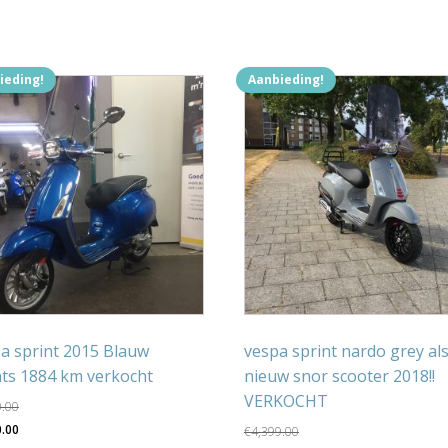
ieding!
Aanbieding!
a sprint 2015 Blauw
vespa sprint nardo grey al
hts 1884 km verkocht
nieuw snor scooter 2018!!
VERKOCHT
0.00
pronkelijke
Huidige
0.00
€
4,399.00