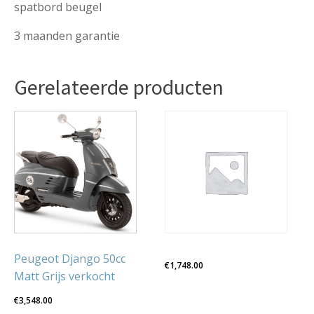
spatbord beugel
3 maanden garantie
Gerelateerde producten
Dit
product
heeft
meerdere
variaties.
Deze
optie
kan
gekozen
Peugeot Django 50cc
€
1,748.00
worden
Matt Grijs verkocht
op
€
3,548.00
de