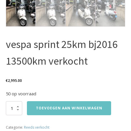
vespa sprint 25km bj2016
13500km verkocht
€
2,995.00
50 op voorraad
vespa
TOEVOEGEN AAN WINKELWAGEN
sprint
25km
bj2016
Categorie:
Reeds verkocht
13500km