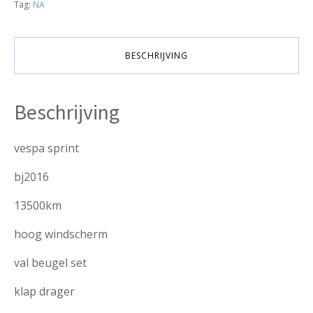
Tag:
NA
verkocht
aantal
BESCHRIJVING
Beschrijving
vespa sprint
bj2016
13500km
hoog windscherm
val beugel set
klap drager