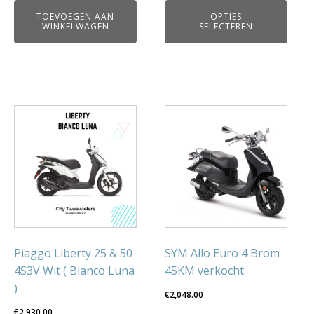
productpagina
TOEVOEGEN AAN
OPTIES
WINKELWAGEN
SELECTEREN
Piaggo Liberty 25 & 50
SYM Allo Euro 4 Brom
4S3V Wit ( Bianco Luna
45KM verkocht
)
€
2,048.00
€
2,930.00