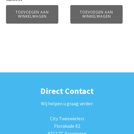
TOEVOEGEN AAN
TOEVOEGEN AAN
WINKELWAGEN
WINKELWAGEN
Direct Contact
Wij helpen u graag verder:
City Tweewielers
Florakade 82
9713 ZC Groningen