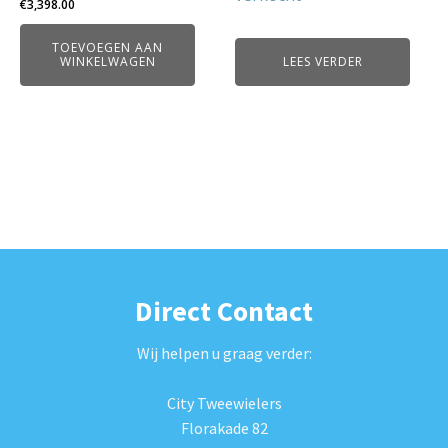
€
3,398.00
TOEVOEGEN AAN
WINKELWAGEN
LEES VERDER
Direct Contact
Wij helpen u graag verder:
City Tweewielers
Florakade 82