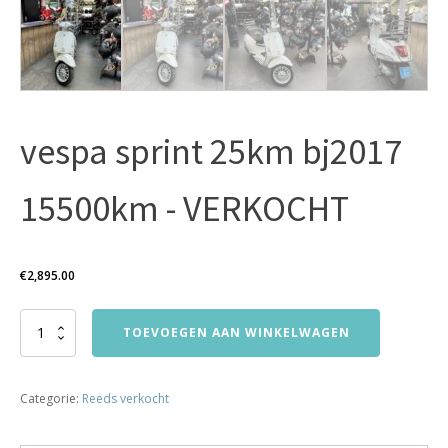
vespa sprint 25km bj2017
15500km - VERKOCHT
€
2,895.00
vespa
TOEVOEGEN AAN WINKELWAGEN
sprint
25km
bj2017
Categorie:
Reeds verkocht
15500km
-
VERKOCHT